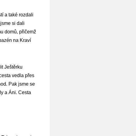
í a také rozdali
jsme si dali
ěmu domů, přičemž
 bazén na Kraví
it Ještěrku
 cesta vedla přes
hod. Pak jsme se
ly a Áni. Cesta