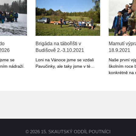
do
Brigáda na tábořišti v
Mamutí výpr
2026
Budišově 2.-3.10.2021
18.9.2021
 jsme se
Loni na Vánoce jsme se vzdali
Naše první vý
avním nádraží.
Pavučinky, ale taky jsme v té…
školním roce 
konkrétně na
© 2026 15. SKAUTSKÝ ODDÍL POUTNÍCI