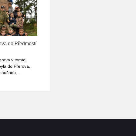
ava do Předmostí
prava v tomto
byla do Přerova,
 naučnou…