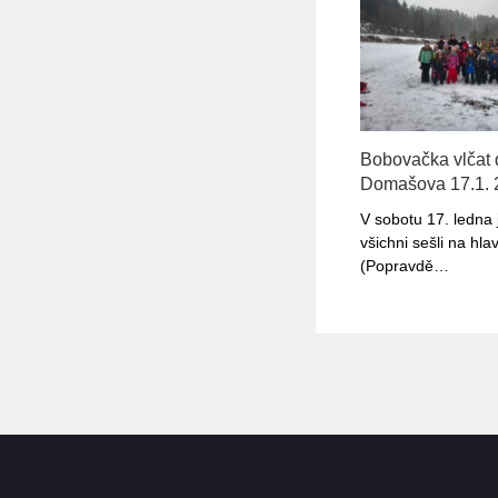
Bobovačka vlčat 
Domašova 17.1. 
V sobotu 17. ledna
všichni sešli na hl
(Popravdě…