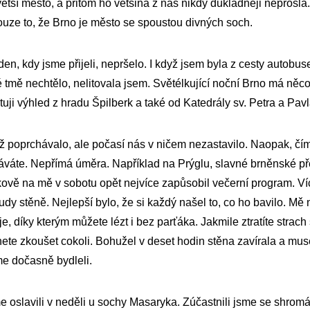
 větší město, a přitom ho většina z nás nikdy důkladněji neprošla
ouze to, že Brno je město se spoustou divných soch.
den, kdy jsme přijeli, nepršelo. I když jsem byla z cesty autob
é tmě nechtělo, nelitovala jsem. Světélkující noční Brno má něc
uji výhled z hradu Špilberk a také od Katedrály sv. Petra a Pavl
ž poprchávalo, ale počasí nás v ničem nezastavilo. Naopak, čím 
káváte. Nepřímá úměra. Například na Prýglu, slavné brněnské p
kově na mě v sobotu opět nejvíce zapůsobil večerní program. Ví
Hudy stěně. Nejlepší bylo, že si každý našel to, co ho bavilo. Mě
je, díky kterým můžete lézt i bez parťáka. Jakmile ztratíte strach
čnete zkoušet cokoli. Bohužel v deset hodin stěna zavírala a muse
me dočasně bydleli.
me oslavili v neděli u sochy Masaryka. Zúčastnili jsme se shromá