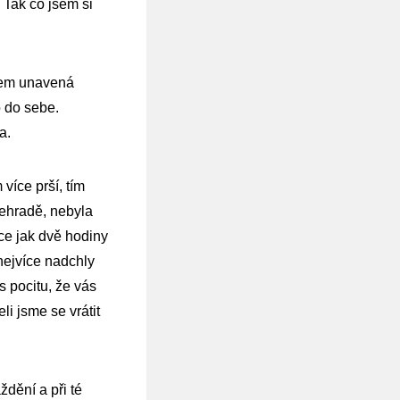
. Tak co jsem si
usem unavená
o do sebe.
a.
více prší, tím
řehradě, nebyla
ce jak dvě hodiny
 nejvíce nadchly
 s pocitu, že vás
li jsme se vrátit
ždění a při té