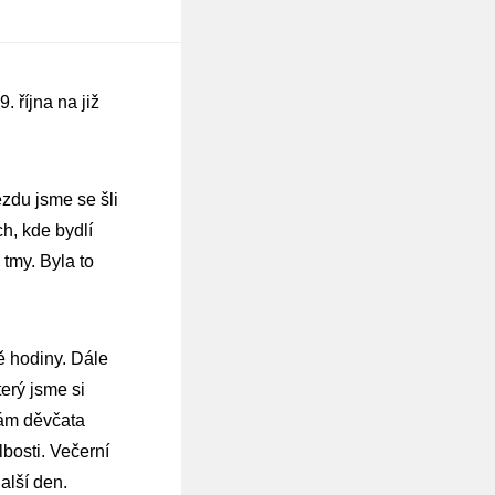
 října na již
zdu jsme se šli
ch, kde bydlí
 tmy. Byla to
vě hodiny. Dále
terý jsme si
 nám děvčata
lbosti. Večerní
alší den.