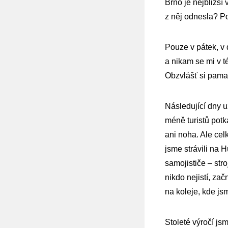
Brno je nejbližší
z něj odnesla? P
Pouze v pátek, v 
a nikam se mi v t
Obzvlášť si pamat
Následující dny u
méně turistů pot
ani noha. Ale cel
jsme strávili na 
samojističe – stro
nikdo nejistí, za
na koleje, kde js
Stoleté výročí js