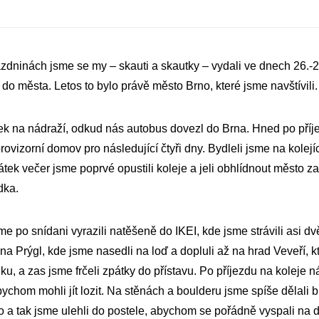
dninách jsme se my – skauti a skautky – vydali ve dnech 26.-29.
 do města. Letos to bylo právě město Brno, které jsme navštívili.
ek na nádraží, odkud nás autobus dovezl do Brna. Hned po příje
rovizorní domov pro následující čtyři dny. Bydleli jsme na kolejí
átek večer jsme poprvé opustili koleje a jeli obhlídnout město za
dka.
me po snídani vyrazili natěšeně do IKEI, kde jsme strávili asi d
na Prýgl, kde jsme nasedli na loď a dopluli až na hrad Veveří, k
enku, a zas jsme frčeli zpátky do přístavu. Po příjezdu na koleje
bychom mohli jít lozit. Na stěnách a boulderu jsme spíše dělali b
o a tak jsme ulehli do postele, abychom se pořádně vyspali na d