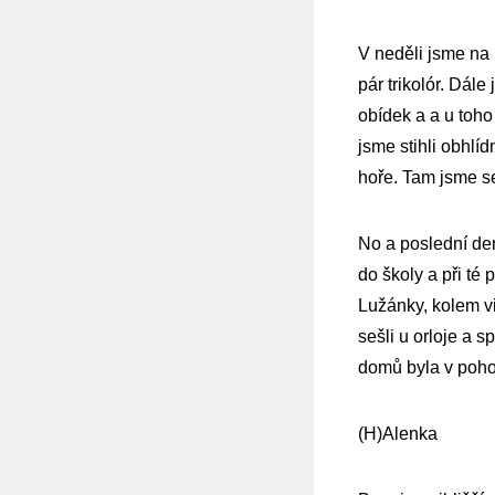
V neděli jsme na 
pár trikolór. Dál
obídek a a u toh
jsme stihli obhlí
hoře. Tam jsme se 
No a poslední den
do školy a při té 
Lužánky, kolem v
sešli u orloje a 
domů byla v pohod
(H)Alenka