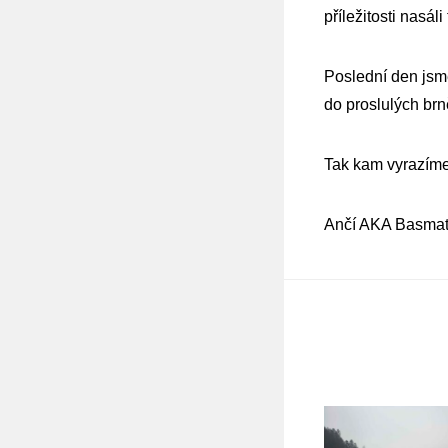
příležitosti nasál
Poslední den jsme 
do proslulých br
Tak kam vyrazíme
Ančí AKA Basmat