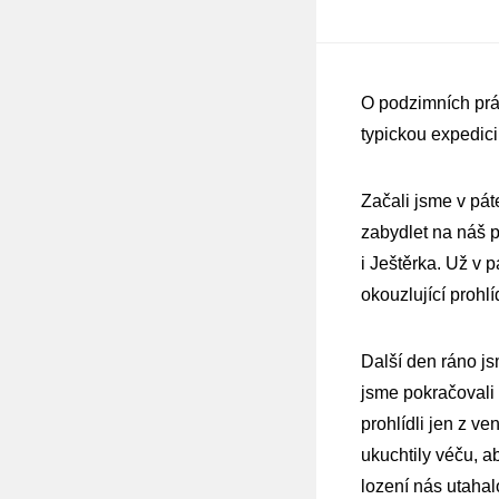
O podzimních práz
typickou expedici
Začali jsme v pát
zabydlet na náš p
i Ještěrka. Už v p
okouzlující prohlí
Další den ráno js
jsme pokračovali 
prohlídli jen z v
ukuchtily véču, a
lození nás utahal