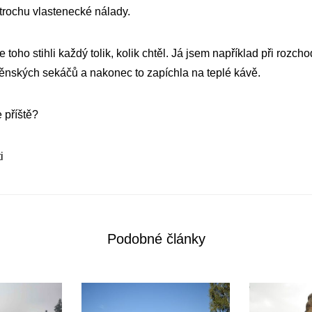
i trochu vlastenecké nálady.
toho stihli každý tolik, kolik chtěl. Já jsem například při rozcho
něnských sekáčů a nakonec to zapíchla na teplé kávě.
 příště?
i
Podobné články