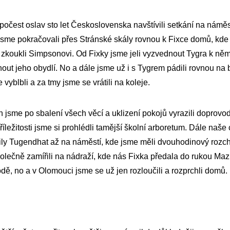
počest oslav sto let Československa navštívili setkání na náměst
e jsme pokračovali přes Stránské skály rovnou k Fixce domů, kde 
o zkoukli Simpsonovi. Od Fixky jsme jeli vyzvednout Tygra k n
dnout jeho obydlí. No a dále jsme už i s Tygrem pádili rovnou na
vyblbli a za tmy jsme se vrátili na koleje.
 jsme po sbalení všech věcí a uklizení pokojů vyrazili doprovod
příležitosti jsme si prohlédli tamější školní arboretum. Dále naše
ily Tugendhat až na náměstí, kde jsme měli dvouhodinový rozc
společně zamířili na nádraží, kde nás Fixka předala do rukou Maz
ě, no a v Olomouci jsme se už jen rozloučili a rozprchli domů.